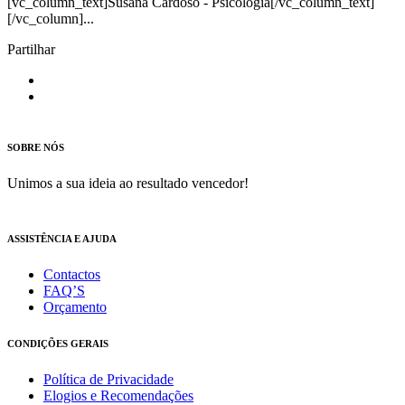
[vc_column_text]Susana Cardoso - Psicologia[/vc_column_text]
[/vc_column]...
Partilhar
SOBRE NÓS
Unimos a sua ideia ao resultado vencedor!
ASSISTÊNCIA E AJUDA
Contactos
FAQ’S
Orçamento
CONDIÇÕES GERAIS
Política de Privacidade
Elogios e Recomendações